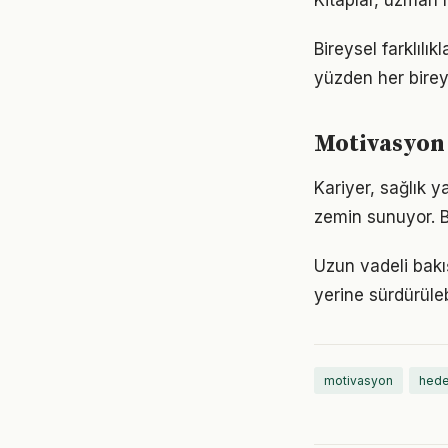
Kitaplar, uzman m
Bireysel farklıl
yüzden her birey
Motivasyon
Kariyer, sağlık y
zemin sunuyor. Bu
Uzun vadeli bakı
yerine sürdürüle
motivasyon
hede