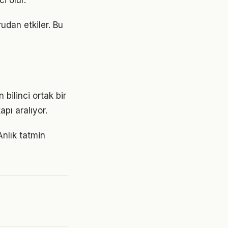
i olur.
udan etkiler. Bu
bilinci ortak bir
apı aralıyor.
Anlık tatmin