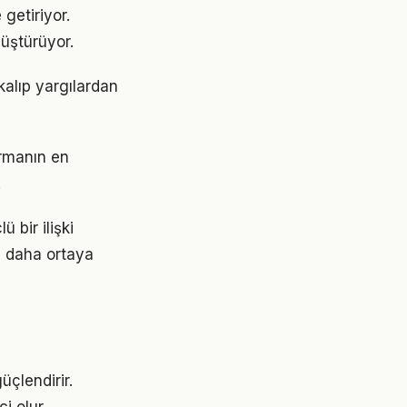
getiriyor.
üştürüyor.
kalıp yargılardan
urmanın en
.
 bir ilişki
z daha ortaya
üçlendirir.