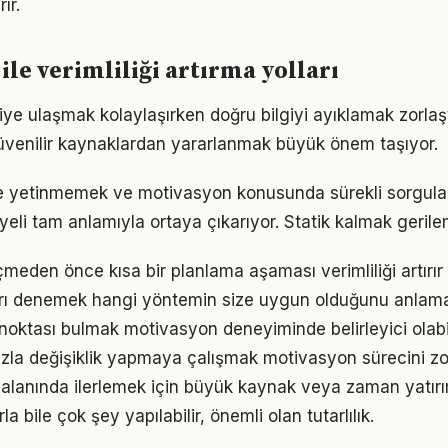
ır.
ile verimliliği artırma yolları
lgiye ulaşmak kolaylaşırken doğru bilgiyi ayıklamak zorla
venilir kaynaklardan yararlanmak büyük önem taşıyor.
rle yetinmemek ve motivasyon konusunda sürekli sorgula
eli tam anlamıyla ortaya çıkarıyor. Statik kalmak gerilem
den önce kısa bir planlama aşaması verimliliği artırır
arı denemek hangi yöntemin size uygun olduğunu anlama
 noktası bulmak motivasyon deneyiminde belirleyici olabi
zla değişiklik yapmaya çalışmak motivasyon sürecini zorl
 alanında ilerlemek için büyük kaynak veya zaman yatırım
a bile çok şey yapılabilir, önemli olan tutarlılık.