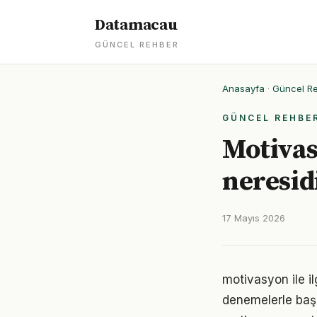
Datamacau
GÜNCEL REHBER
Anasayfa
·
Güncel R
GÜNCEL REHBE
Motivas
neresid
17 Mayıs 2026
motivasyon ile i
denemelerle başl