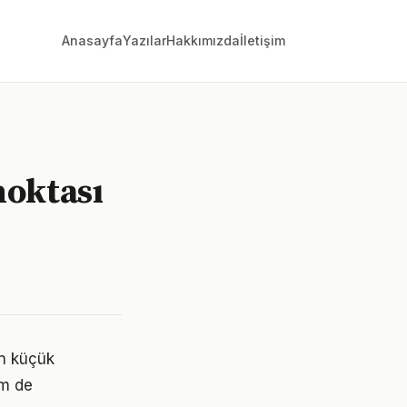
Anasayfa
Yazılar
Hakkımızda
İletişim
noktası
in küçük
em de