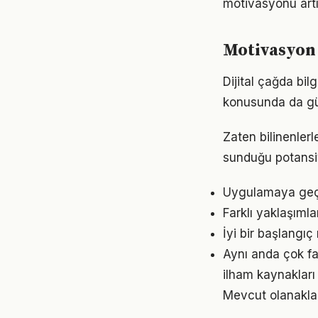
motivasyonu artır
Motivasyon 
Dijital çağda bi
konusunda da gü
Zaten bilinenle
sunduğu potansiy
Uygulamaya geçme
Farklı yaklaşıml
İyi bir başlangıç
Aynı anda çok fa
ilham kaynakları
Mevcut olanaklarl