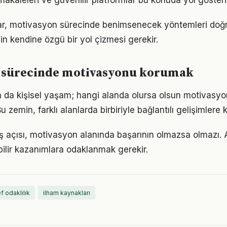
akaleleri ve güvenilir platformlar bu konuda yol gösteric
ıklar, motivasyon sürecinde benimsenecek yöntemleri doğr
in kendine özgü bir yol çizmesi gerekir.
 sürecinde motivasyonu korumak
a da kişisel yaşam; hangi alanda olursa olsun motivasyon 
 zemin, farklı alanlarda birbiriyle bağlantılı gelişimlere k
ş açısı, motivasyon alanında başarının olmazsa olmazı. 
bilir kazanımlara odaklanmak gerekir.
f odaklılık
ilham kaynakları