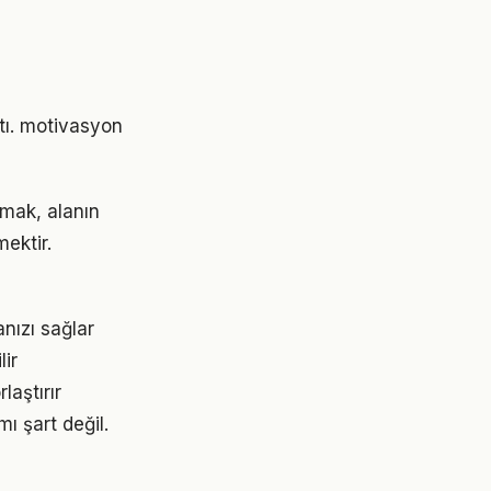
ştı. motivasyon
mak, alanın
ektir.
nızı sağlar
lir
aştırır
ı şart değil.